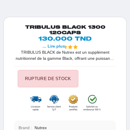
TRIBULUS BLACK 1300
120CAPS
130.000 TND
… Lire plus
TRIBULUS BLACK de Nutrex est un supplément
nutritionnel de la gamme Black, offrant une puissance
maximale pour stimuler la production naturelle de
testostérone. Cette formule contribue à améliorer les
performances masculines, revitaliser la vitalité,
RUPTURE DE STOCK
l'énergie et l'endurance, tout en soutenant la masse
musculaire et la force.
Brand :
Nutrex