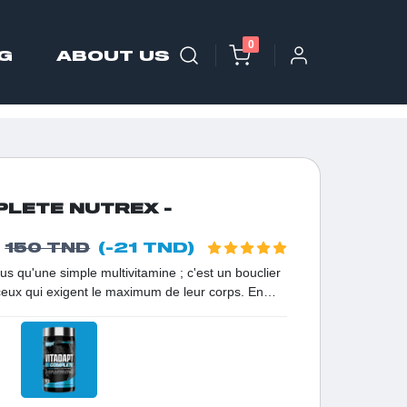
0
G
ABOUT US
PLETE NUTREX -
(-21 TND)
150 TND
us qu'une simple multivitamine ; c'est un bouclier
ceux qui exigent le maximum de leur corps. En
x des sportifs pour combattre le stress physique et
male. Grâce à sa biodisponibilité exceptionnelle,
male des nutriments pour des résultats rapides sur
 général.