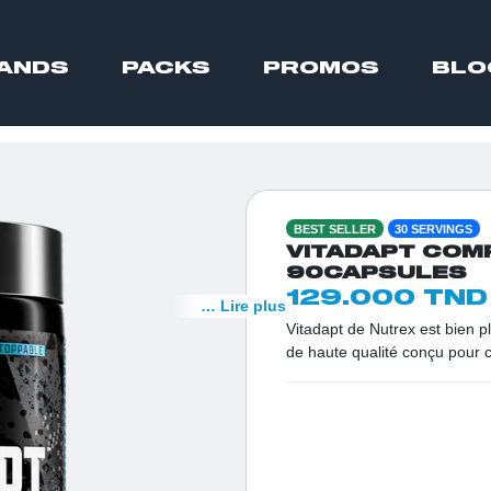
ANDS
PACKS
PROMOS
BLO
BEST SELLER
30 SERVINGS
VITADAPT COM
90CAPSULES
129.000 TND
… Lire plus
Vitadapt de Nutrex est bien pl
de haute qualité conçu pour 
Tunisie, c'est le premier choi
optimiser la performance maxi
il assure une absorption opti
votre force et votre bien-être