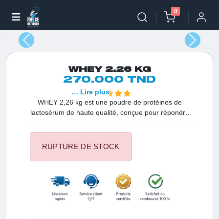
0
WHEY 2.26 KG
270.000 TND
… Lire plus
WHEY 2,26 kg est une poudre de protéines de
lactosérum de haute qualité, conçue pour répondre
aux besoins des athlètes et des personnes actives
cherchant à soutenir leur récupération musculaire et
leur croissance. Cette formule de protéines est
RUPTURE DE STOCK
élaborée pour être rapidement absorbée par
l'organisme, fournissant ainsi un apport rapide en
acides aminés essentiels pour la construction et la
réparation musculaire.