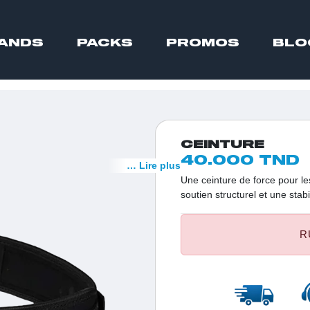
ANDS
PACKS
PROMOS
BLO
CEINTURE
40.000 TND
… Lire plus
Une ceinture de force pour le
soutien structurel et une stab
colonne vertébrale pendant d
exercices de levage de poids. 
R
sur le bas du dos, renforcer l