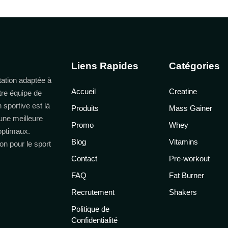
Liens Rapides
Catégories
ation adaptée à
Accueil
Creatine
tre équipe de
n sportive est là
Produits
Mass Gainer
une meilleure
Promo
Whey
 optimaux.
Blog
Vitamins
on pour le sport
Contact
Pre-workout
FAQ
Fat Burner
Recrutement
Shakers
Politique de
Confidentialité