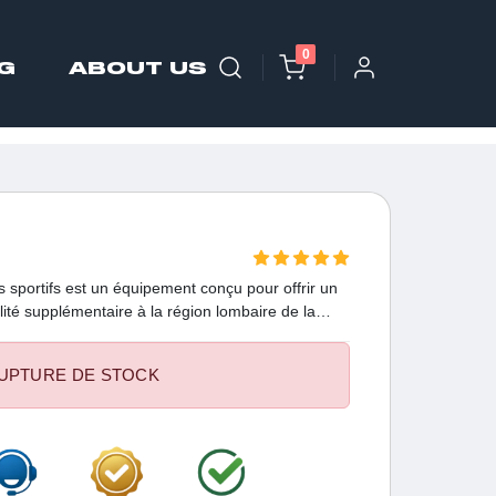
0
G
ABOUT US
s sportifs est un équipement conçu pour offrir un
ilité supplémentaire à la région lombaire de la
es activités physiques intensives, notamment les
Elle est souvent utilisée pour minimiser le stress
UPTURE DE STOCK
a posture et aider à prévenir les blessures.