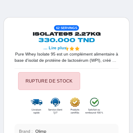
62 SERVINGS
ISOLATE95 2.27KG
330.000 TND
… Lire plus
Pure Whey Isolate 95 est un complément alimentaire à
base d'isolat de protéine de lactosérum (WPI), créé par
les experts de la société pharmaceutique Olimp
Laboratories en utilisant la technologie de pointe
CFM®. Grâce à un procédé de microfiltration innovant,
RUPTURE DE STOCK
la protéine de la marque Olimp Sport Nutrition offre un
niveau élevé de résistance à la dénaturation et
maintient une activité fonctionnelle. Avec sa
concentration élevée en acides aminés, ce produit
vous assure un soutien supplémentaire.
Brand :
Olimp