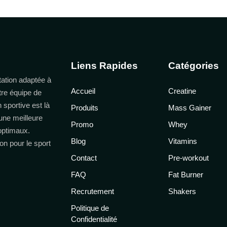
Liens Rapides
Catégories
ation adaptée à
Accueil
Creatine
tre équipe de
n sportive est là
Produits
Mass Gainer
une meilleure
Promo
Whey
 optimaux.
Blog
Vitamins
on pour le sport
Contact
Pre-workout
FAQ
Fat Burner
Recrutement
Shakers
Politique de
Confidentialité