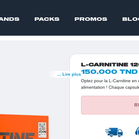
ANDS
PACKS
PROMOS
BLO
L-CARNITINE 1
150.000 TND
… Lire plus
Optez pour la L-Carnitine en 
alimentation ! Chaque capsul
tartrate, offrant une solution 
Découvrez cette source d'éne
R
vos objectifs nutritionnels.