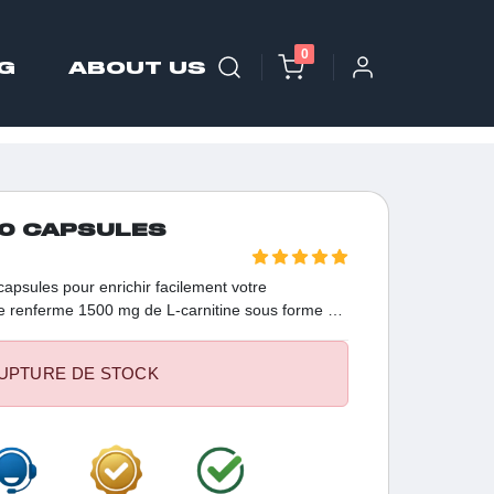
0
G
ABOUT US
20 CAPSULES
capsules pour enrichir facilement votre
e renferme 1500 mg de L-carnitine sous forme de
pratique et efficace pour stimuler votre énergie.
rgie concentrée en 120 capsules pour soutenir
UPTURE DE STOCK