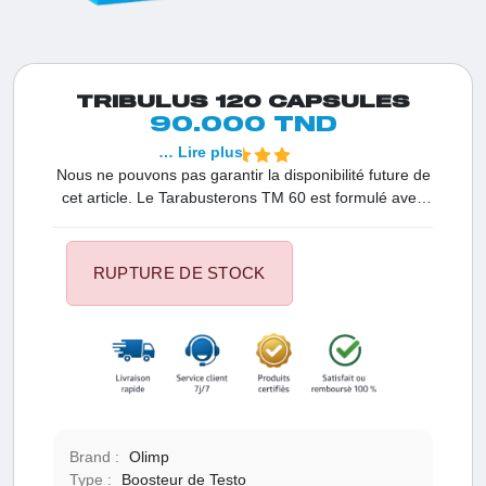
TRIBULUS 120 CAPSULES
90.000 TND
… Lire plus
Nous ne pouvons pas garantir la disponibilité future de
cet article. Le Tarabusterons TM 60 est formulé avec
de l'extrait aqueux de puncturevine en poudre. Cette
solution s'adresse aux individus physiquement actifs et
aux sportifs cherchant à améliorer leurs performances
RUPTURE DE STOCK
physiques et sexuelles, ainsi qu'à renforcer
globalement leur organisme. À usage exclusif des
adultes.
Brand :
Olimp
Type :
Boosteur de Testo