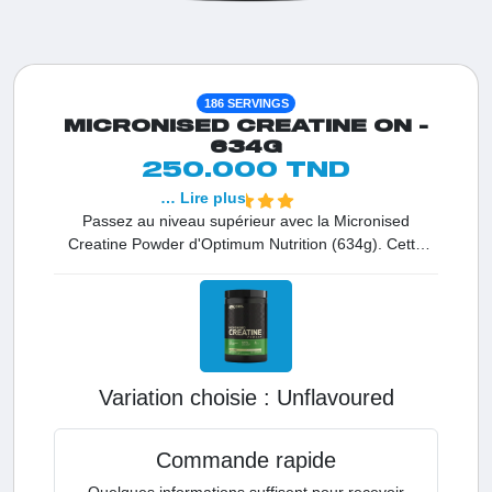
186 SERVINGS
MICRONISED CREATINE ON -
634G
250.000 TND
… Lire plus
Passez au niveau supérieur avec la Micronised
Creatine Powder d'Optimum Nutrition (634g). Cette
formule de créatine monohydrate de renommée
mondiale utilise un procédé de micronisation unique
pour offrir une poudre ultra-fine, une solubilité parfaite
et une absorption musculaire maximale. C'est le choix
incontournable pour les athlètes en Tunisie qui exigent
le meilleur pour développer leur force, améliorer leur
Variation choisie :
unflavoured
puissance explosive et accélérer la prise de masse.
Commande rapide
Quelques informations suffisent pour recevoir