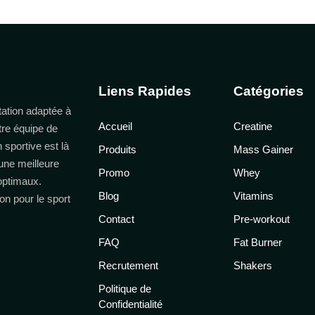
Liens Rapides
Catégories
ation adaptée à
Accueil
Creatine
tre équipe de
n sportive est là
Produits
Mass Gainer
une meilleure
Promo
Whey
 optimaux.
Blog
Vitamins
on pour le sport
Contact
Pre-workout
FAQ
Fat Burner
Recrutement
Shakers
Politique de
Confidentialité