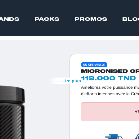
ANDS
PACKS
PROMOS
BLO
55 SERVINGS
MICRONISED CR
119.000 TND
… Lire plus
Améliorez votre puissance mu
d'efforts intenses avec la Cr
247,5 g vous offre 55 doses d
force et de récupération.
R