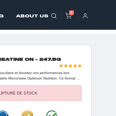
0
G
ABOUT US
EATINE ON - 247.5G
sculaire et boostez vos performances lors
éatine Micronisée Optimum Nutrition. Ce format de
e pure efficacité pour soutenir vos objectifs de
UPTURE DE STOCK