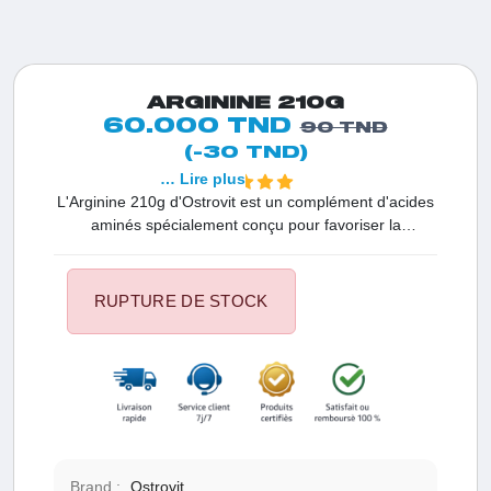
ARGININE 210G
60.000 TND
90 TND
(-30 TND)
… Lire plus
L'Arginine 210g d'Ostrovit est un complément d'acides
aminés spécialement conçu pour favoriser la
vasodilatation, améliorer la circulation sanguine et
soutenir la santé cardiovasculaire. Chaque dose fournit
une quantité optimale d'arginine, un acide aminé
RUPTURE DE STOCK
essentiel, pour répondre aux besoins de votre corps et
optimiser vos performances physiques. Profitez des
bienfaits de l'arginine pour une meilleure endurance,
une récupération musculaire améliorée et un soutien
global à votre système cardiovasculaire.
Brand :
Ostrovit