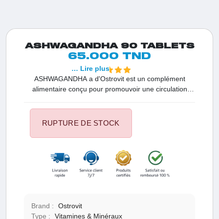
ASHWAGANDHA 90 TABLETS
65.000 TND
… Lire plus
ASHWAGANDHA a d'Ostrovit est un complément
alimentaire conçu pour promouvoir une circulation
sanguine optimale, favoriser le fonctionnement
adéquat du système nerveux, accroître l'efficacité
physique, soutenir les fonctions liées à la mémoire et
RUPTURE DE STOCK
contribuer à ralentir le processus de vieillissement
corporel. Découvrez les bienfaits de l'ASHWAGANDHA
pour une santé globale optimale.
Brand :
Ostrovit
Type :
Vitamines & Minéraux