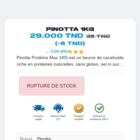
PINOTTA 1KG
29.000 TND
35 TND
(-6 TND)
… Lire plus
Pinotta Protéine Max 1KG est un beurre de cacahuète
riche en protéines naturelles, sans gluten, sel ni sucre
ajouté. Chaque portion de 100g offre 27g de protéines,
16g de glucides et 49g de lipides, ainsi qu'une gamme
étendue de vitamines et minéraux essentiels pour une
RUPTURE DE STOCK
alimentation équilibrée.
Brand :
Pinotta