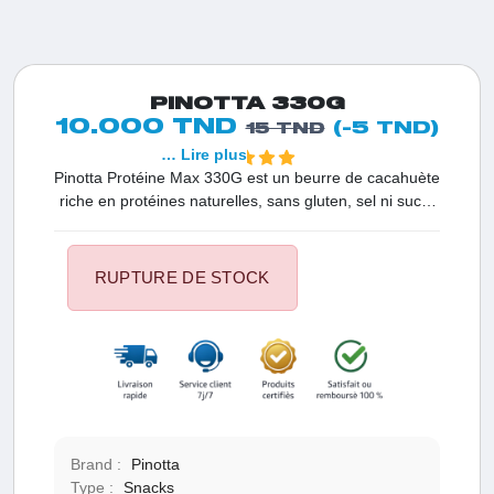
PINOTTA 330G
10.000 TND
(-5 TND)
15 TND
… Lire plus
Pinotta Protéine Max 330G est un beurre de cacahuète
riche en protéines naturelles, sans gluten, sel ni sucre
ajouté. Chaque portion de 100g offre 27g de protéines,
16g de glucides et 49g de lipides, ainsi qu'une gamme
étendue de vitamines et minéraux essentiels pour une
RUPTURE DE STOCK
alimentation équilibrée.
Brand :
Pinotta
Type :
Snacks