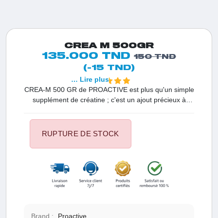
CREA M 500GR
135.000 TND
150 TND
(-15 TND)
… Lire plus
CREA-M 500 GR de PROACTIVE est plus qu'un simple
supplément de créatine ; c'est un ajout précieux à
votre boîte à outils de fitness. Il propose une approche
holistique pour améliorer vos performances sportives.
CREA-M 500 GR de PROACTIVE vaut vraiment la
RUPTURE DE STOCK
peine d'être considéré.
Brand :
Proactive