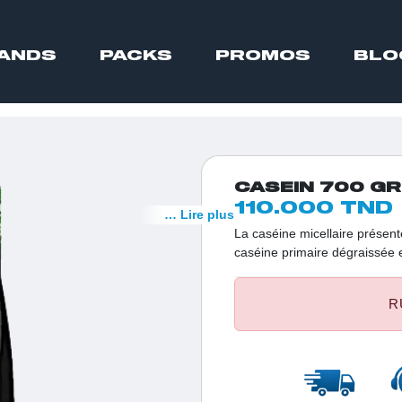
ANDS
PACKS
PROMOS
BLO
CASEIN 700 GR
110.000 TND
… Lire plus
La caséine micellaire présen
caséine primaire dégraissée et
d'impuretés.
R