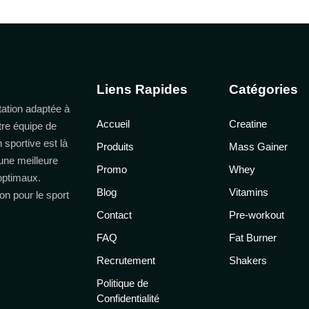
Liens Rapides
Catégories
ation adaptée à
Accueil
Creatine
tre équipe de
n sportive est là
Produits
Mass Gainer
une meilleure
Promo
Whey
 optimaux.
Blog
Vitamins
on pour le sport
Contact
Pre-workout
FAQ
Fat Burner
Recrutement
Shakers
Politique de
Confidentialité