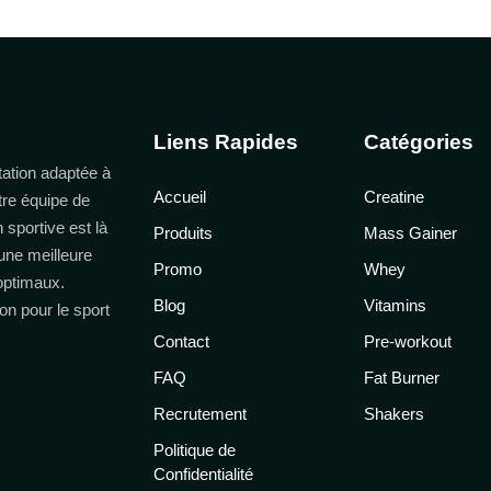
Liens Rapides
Catégories
ation adaptée à
Accueil
Creatine
tre équipe de
n sportive est là
Produits
Mass Gainer
une meilleure
Promo
Whey
 optimaux.
Blog
Vitamins
on pour le sport
Contact
Pre-workout
FAQ
Fat Burner
Recrutement
Shakers
Politique de
Confidentialité