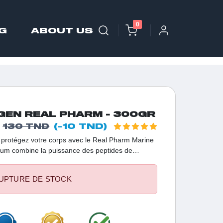
0
G
ABOUT US
GEN REAL PHARM - 300GR
(-10 TND)
130 TND
t protégez votre corps avec le Real Pharm Marine
um combine la puissance des peptides de
MSM pour une action complète sur la beauté et la
e en Tunisie pour une peau ferme, des cheveux
UPTURE DE STOCK
ples, le tout avec un délicieux goût orange.