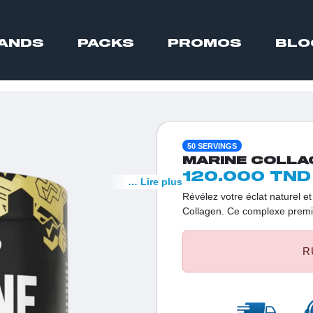
ANDS
PACKS
PROMOS
BLO
50 SERVINGS
MARINE COLLA
120.000 TND
… Lire plus
Révélez votre éclat naturel e
Collagen. Ce complexe premi
poisson, de la biotine et du 
santé. Un allié indispensabl
R
forts et des articulations sou