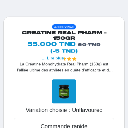
30 SERVINGS
CREATINE REAL PHARM -
150GR
55.000 TND
60 TND
(-5 TND)
… Lire plus
La Créatine Monohydrate Real Pharm (150g) est
l'alliée ultime des athlètes en quête d'efficacité et de
pureté. Grâce à son processus de micronisation, cette
créatine de haute qualité garantit une dissolution
parfaite et une absorption optimale par vos fibres
musculaires. Conçue pour stimuler la croissance
musculaire et maximiser votre explosivité, elle vous
permet de franchir de nouveaux paliers de force et
Variation choisie :
unflavoured
d'endurance. Son format pratique de 150g est idéal
pour une cure ciblée, offrant une performance
maximale à chaque entraînement.
Commande rapide