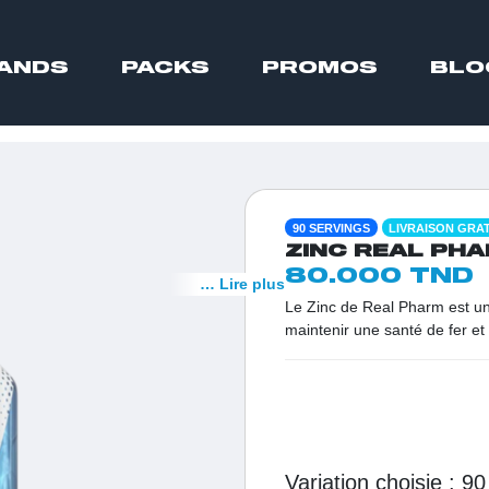
ANDS
PACKS
PROMOS
BLO
90 SERVINGS
LIVRAISON GRA
ZINC REAL PHA
80.000 TND
… Lire plus
Le Zinc de Real Pharm est u
maintenir une santé de fer et
lactate de zinc pour une absor
fonctionnement du système im
de la peau et des cheveux. Q
sa récupération ou une perso
Zinc Real Pharm vous offre u
maximale au quotidien.
Variation choisie :
9