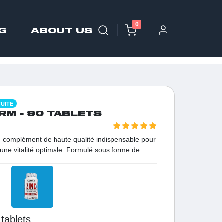
0
G
ABOUT US
TUITE
RM - 90 TABLETS
n complément de haute qualité indispensable pour
 une vitalité optimale. Formulé sous forme de
ption optimale, il joue un rôle crucial dans le
munitaire, la synthèse des protéines et la santé
ue vous soyez un athlète cherchant à améliorer
nne active souhaitant protéger son organisme, le
ne protection efficace et une performance
0 tablets