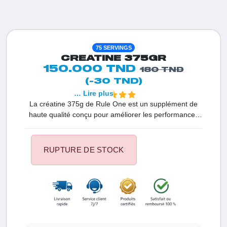
75 SERVINGS
CREATINE 375GR
150.000 TND
180 TND
(-30 TND)
… Lire plus
La créatine 375g de Rule One est un supplément de
haute qualité conçu pour améliorer les performances
sportives. Cette formule pure de créatine monohydrate
favorise l'augmentation de la force, de l'endurance et
de la récupération musculaire. Optez pour la créatine
RUPTURE DE STOCK
375g de Rule One pour booster vos entraînements et
atteindre de nouveaux sommets dans votre
progression fitness.