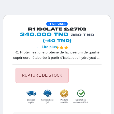
71 SERVINGS
R1 ISOLATE 2.27KG
340.000 TND
380 TND
(-40 TND)
… Lire plus
R1 Protein est une protéine de lactosérum de qualité
supérieure, élaborée à partir d'isolat et d'hydrolysat de
lactosérum ultrapurs. Contrairement à d'autres
marques, Rule One Protein exclut l'utilisation de
concentrés de lactosérum, de crèmes, de gommes ou
RUPTURE DE STOCK
d'autres agents de remplissage. Cela garantit une
pureté protéique exceptionnelle atteignant jusqu'à 87
%. Avec R1 Protein, profitez d'une concentration plus
élevée de protéines de lactosérum à action rapide par
gramme, pour des résultats optimaux.