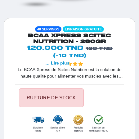
40 SERVINGS
LIVRAISON GRATUITE
BCAA XPRESS SCITEC
NUTRITION - 280GR
120.000 TND
130 TND
(-10 TND)
… Lire plus
Le BCAA Xpress de Scitec Nutrition est la solution de
haute qualité pour alimenter vos muscles avec les
acides aminés essentiels qu'ils ne peuvent produire
seuls. En Tunisie, c'est le premier choix des athlètes
pour prévenir le catabolisme et booster la croissance
RUPTURE DE STOCK
musculaire. Sa formule pure garantit une absorption
optimale pour des résultats rapides sur votre
endurance et votre force.