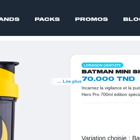
ANDS
PACKS
PROMOS
BLO
LIVRAISON GRATUITE
BATMAN MINI S
70.000 TND
… Lire plus
Incarnez la vigilance et la p
Hero Pro 700ml édition spéci
déterminés en Tunisie, ce sh
performance de mélange irré
Variation choisie :
b