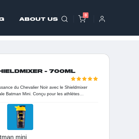
0
G
ABOUT US
HIELDMIXER - 700ML
uissance du Chevalier Noir avec le Shieldmixer
ale Batman Mini. Conçu pour les athlètes
aker associe un design iconique à une
prochable.
atman mini