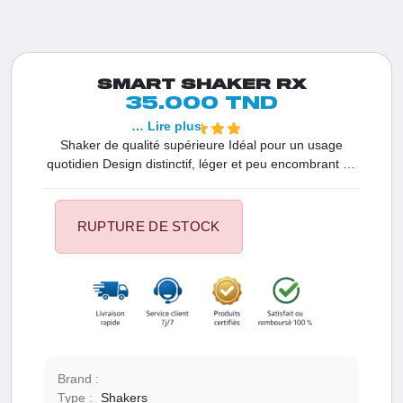
SMART SHAKER RX
35.000 TND
… Lire plus
Shaker de qualité supérieure Idéal pour un usage
quotidien Design distinctif, léger et peu encombrant Le
Smart Shake Slim Gunsmoke Shaker Cup est un
shaker haut de gamme de 500 ml équipé de trois
compartiments pour stocker les pilules et les poudres.
RUPTURE DE STOCK
Brand :
Type :
Shakers