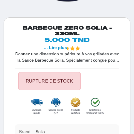
BARBECUE ZERO SOLIA -
330ML
5.000 TND
… Lire plus
Donnez une dimension supérieure à vos grillades avec
la Sauce Barbecue Solia. Spécialement conçue pour
les amateurs de saveurs fumées et épicées, cette
sauce offre tout le plaisir du BBQ traditionnel avec 0%
de sucres ajoutés. C'est l'alliée incontournable en
RUPTURE DE STOCK
Tunisie pour vos barbecues healthy et vos
préparations de viandes sans sortir de votre diète.
Brand :
Solia