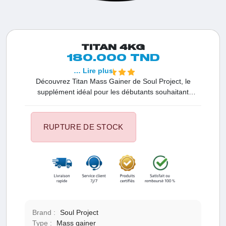
TITAN 4KG
180.000 TND
… Lire plus
Découvrez Titan Mass Gainer de Soul Project, le
supplément idéal pour les débutants souhaitant
augmenter leur masse musculaire. Offrant force, taille,
volume et énergie avec des résultats nets et durables,
ce gainer associe protéines, créatine et glucides
RUPTURE DE STOCK
complexes pour une prise de poids efficace.
Brand :
Soul Project
Type :
Mass gainer