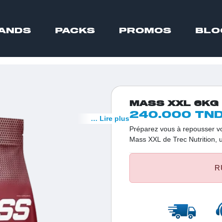
ANDS
PACKS
PROMOS
BLO
MASS XXL 6KG
240.000 TN
… Lire plus
Préparez vous à repousser vo
Mass XXL de Trec Nutrition, 
spécialement pour les athlète
exceptionnels.
R