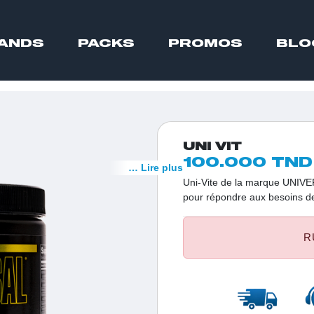
ANDS
PACKS
PROMOS
BLO
UNI VIT
100.000 TND
… Lire plus
Uni-Vite de la marque UNIV
pour répondre aux besoins des
l'excellence. Uni-Vite est un
plus de 50 ingrédients essent
R
et une vitalité optimales. Pou
résultats significatifs et d'un
choix incontournable.