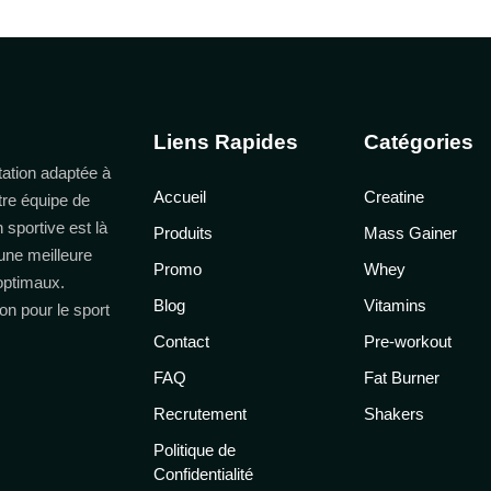
Liens Rapides
Catégories
ation adaptée à
Accueil
Creatine
tre équipe de
n sportive est là
Produits
Mass Gainer
une meilleure
Promo
Whey
 optimaux.
Blog
Vitamins
on pour le sport
Contact
Pre-workout
FAQ
Fat Burner
Recrutement
Shakers
Politique de
Confidentialité