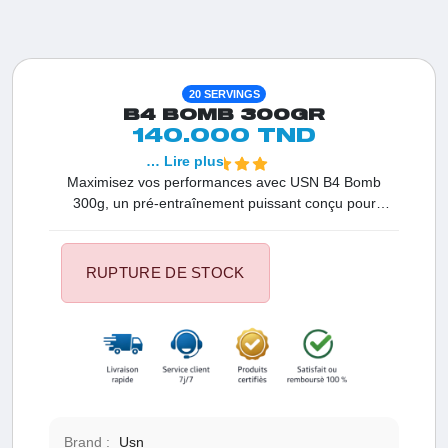
20 SERVINGS
B4 BOMB 300GR
140.000 TND
… Lire plus
Maximisez vos performances avec USN B4 Bomb
300g, un pré-entraînement puissant conçu pour
stimuler votre énergie, améliorer votre concentration et
décupler votre endurance grâce à la caféine naturelle
et à la bêta-alanine. Préparez-vous à des
RUPTURE DE STOCK
entraînements explosifs !
Brand :
Usn