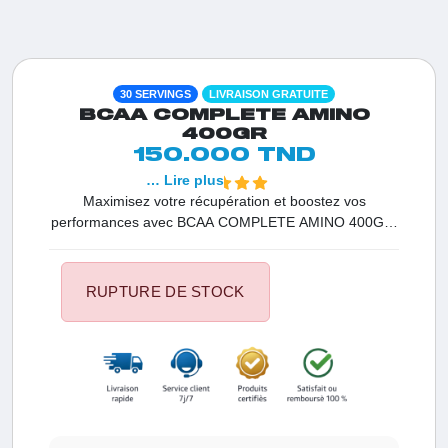
30 SERVINGS
LIVRAISON GRATUITE
BCAA COMPLETE AMINO
400GR
150.000 TND
… Lire plus
Maximisez votre récupération et boostez vos
performances avec BCAA COMPLETE AMINO 400GR.
Une formule enrichie en BCAA, EAA, taurine et extraits
naturels pour soutenir la croissance musculaire,
améliorer l’endurance et renforcer l’énergie à chaque
RUPTURE DE STOCK
entraînement.