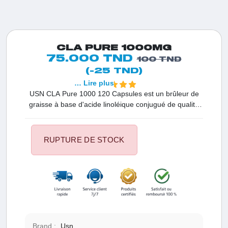
CLA PURE 1000MG
75.000 TND
100 TND
(-25 TND)
… Lire plus
USN CLA Pure 1000 120 Capsules est un brûleur de
graisse à base d'acide linoléique conjugué de qualité
AA. Cette formule est conçue pour aider à réduire la
graisse corporelle, notamment lorsqu'elle est associée
à un programme d'exercices. Chaque capsule molle
RUPTURE DE STOCK
contient 1000 mg d'huile de carthame riche en acide
linoléique conjugué (CLA), dont 800 mg sont de CLA
pur. Ces capsules de gélatine bovine sont sans sucre,
offrant ainsi un moyen pratique et efficace de soutenir
votre santé et vos objectifs de perte de poids.
Brand :
Usn