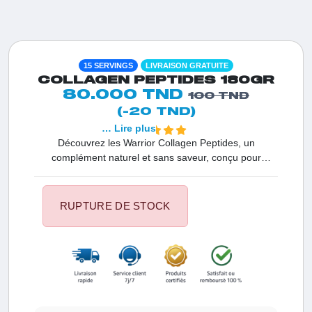
15 SERVINGS
LIVRAISON GRATUITE
COLLAGEN PEPTIDES 180GR
80.000 TND
100 TND
(-20 TND)
… Lire plus
Découvrez les Warrior Collagen Peptides, un
complément naturel et sans saveur, conçu pour
renforcer votre peau, vos cheveux, vos ongles et vos
articulations. 12 g de peptides de collagène pur par
portion, faciles à mélanger dans toutes vos boissons
RUPTURE DE STOCK
préférées.