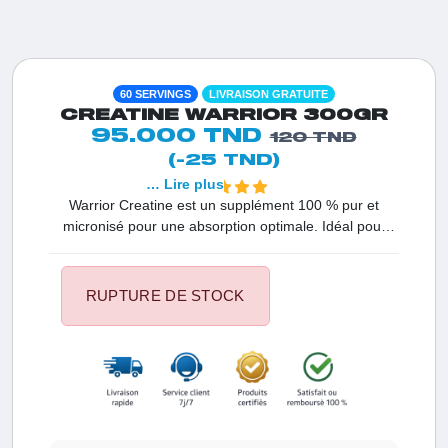
60 SERVINGS
LIVRAISON GRATUITE
CREATINE WARRIOR 300GR
95.000 TND
120 TND
(-25 TND)
… Lire plus
Warrior Creatine est un supplément 100 % pur et
micronisé pour une absorption optimale. Idéal pour
améliorer vos entraînements intenses, sans additifs ni
arômes. 60 portions de qualité supérieure pour des
résultats prouvés.
RUPTURE DE STOCK