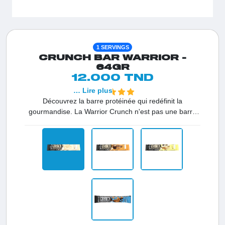
1 SERVINGS
CRUNCH BAR WARRIOR -
64GR
12.000 TND
… Lire plus
Découvrez la barre protéinée qui redéfinit la
gourmandise. La Warrior Crunch n'est pas une barre
ordinaire : avec ses 20g de protéines de haute qualité
et sa triple couche croustillante, elle offre une
expérience gustative digne d'une barre chocolatée
classique, mais avec seulement 2,3g de sucre. L'en-
cas idéal en Tunisie pour nourrir vos muscles sans
culpabilité.