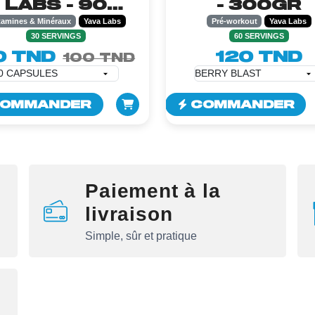
LABS - 90
- 300GR
CAPSULES
tamines & Minéraux
Yava Labs
Pré-workout
Yava Labs
30 SERVINGS
60 SERVINGS
0 TND
120 TND
100 TND
OMMANDER
COMMANDER
Paiement à la
livraison
Simple, sûr et pratique