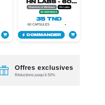
HN LABS - 60
CAPSULES
Vitamines & Minéraux
Hn Labs
60 SERVINGS
35 TND
COMMANDER
Offres exclusives
Réductions jusqu'à 50%