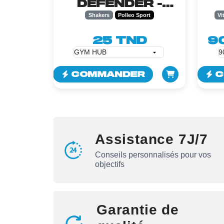
DEFENDER -
600ML
Shakers
Polleo Sport
Vi
25 TND
9
COMMANDER
C
Assistance 7J/7
Conseils personnalisés pour vos
objectifs
Garantie de