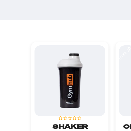
Remise 1
SHAKER
O