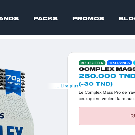
ANDS
PACKS
PROMOS
BLO
BEST SELLER
30 SERVINGS
COMPLEX MASS 
260.000 TN
(-30 TND)
… Lire plus
Le Complex Mass Pro de Yava 
ceux qui ne veulent faire auc
des athlètes et des 'hardgain
formule de haute qualité ass
R
garantir des résultats rapides
au quotidien.