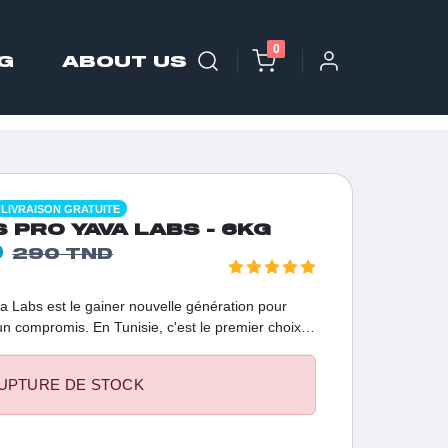
0
G
ABOUT US
LIVRAISON GRATUITE
PRO YAVA LABS - 6KG
D
290 TND
Labs est le gainer nouvelle génération pour
un compromis. En Tunisie, c'est le premier choix
ers' souhaitant franchir un palier de volume. Sa
ure une absorption optimale des nutriments pour
UPTURE DE STOCK
, une force décuplée et une vitalité exceptionnelle