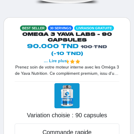
BEST SELLER
30 SERVINGS
LIVRAISON GRATUITE
OMEGA 3 YAVA LABS - 90
CAPSULES
90.000 TND
100 TND
(-10 TND)
… Lire plus
Prenez soin de votre moteur interne avec les Oméga 3
de Yava Nutrition. Ce complément premium, issu d'une
huile de poisson (anchois) de haute pureté, apporte les
doses optimales d'EPA et DHA nécessaires au bon
fonctionnement de votre cœur, de votre cerveau et de
vos articulations. En Tunisie, c'est l'allié indispensable
pour une santé de fer et une vitalité durable.
Variation choisie :
90 capsules
Commande rapide