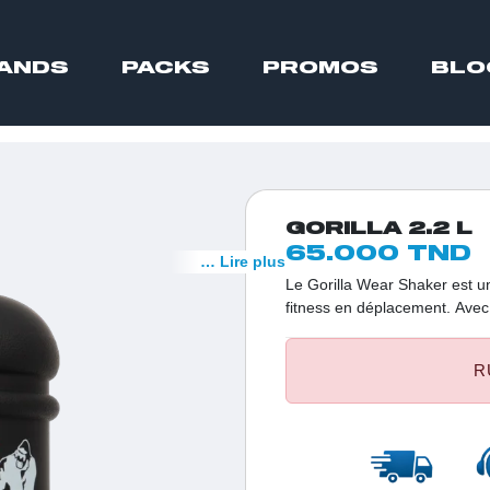
ANDS
PACKS
PROMOS
BLO
GORILLA 2.2 L
65.000 TND
… Lire plus
Le Gorilla Wear Shaker est u
fitness en déplacement. Avec 
pratiques, ce shaker est parf
entraînements et autres comp
R