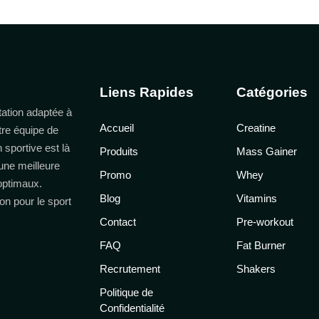
Liens Rapides
Catégories
ation adaptée à
Accueil
Creatine
tre équipe de
n sportive est là
Produits
Mass Gainer
une meilleure
Promo
Whey
 optimaux.
Blog
Vitamins
on pour le sport
Contact
Pre-workout
FAQ
Fat Burner
Recrutement
Shakers
Politique de
Confidentialité