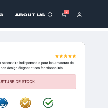
0
G
ABOUT US
n accessoire indispensable pour les amateurs de
son design élégant et ses fonctionnalités
ait pour mélanger vos shakes protéinés, pré
léments nutritionnels préférés
UPTURE DE STOCK