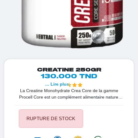
CREATINE 250GR
130.000 TND
… Lire plus
La Creatine Monohydrate Crea Core de la gamme
Procell Core est un complément alimentaire naturel
contenant de la créatine monohydrate. Idéal pour les
sportifs, il offre une dose de 5 grammes de créatine
par portion de 5 grammes. Sans sucres ajoutés et
RUPTURE DE STOCK
rapidement absorbé par l'organisme.