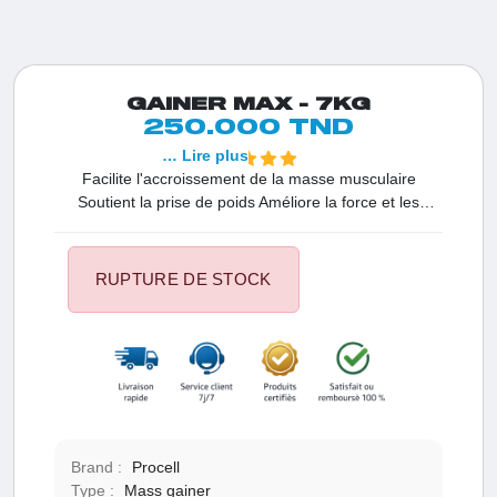
GAINER MAX - 7KG
250.000 TND
… Lire plus
Facilite l'accroissement de la masse musculaire
Soutient la prise de poids Améliore la force et les
performances Apporte 700 calories par portion
Contient 23g de protéines de lactosérum par portion
Fournit 119g de glucides par portion Enrichi en
RUPTURE DE STOCK
vitamines et minéraux Comprend un mélange d'acides
aminés
Brand :
Procell
Type :
Mass gainer