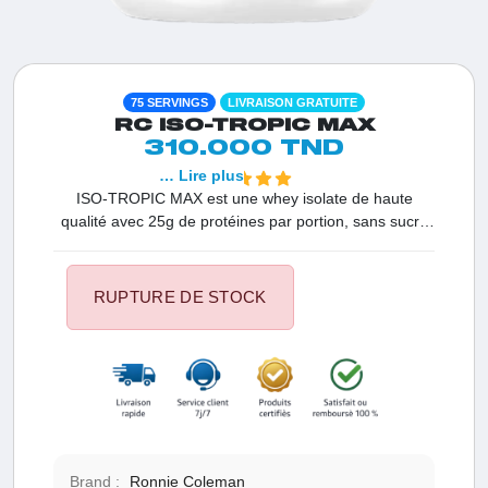
75 SERVINGS
LIVRAISON GRATUITE
RC ISO-TROPIC MAX
310.000 TND
… Lire plus
ISO-TROPIC MAX est une whey isolate de haute
qualité avec 25g de protéines par portion, sans sucre
ajouté et seulement 110 calories. Savourez la
délicieuse saveur du chocolat de ce supplément de
Ronnie Coleman Signature Series, parfait pour la
RUPTURE DE STOCK
construction musculaire et la récupération rapide.
Brand :
Ronnie Coleman