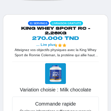
51 SERVINGS
LIVRAISON GRATUITE
KING WHEY SPORT RC -
2.26KG
270.000 TND
… Lire plus
Atteignez vos objectifs physiques avec la King Whey
Sport de Ronnie Coleman, la protéine qui allie haute
qualité et prix accessible. C'est la solution idéale pour
construire du muscle efficacement grâce à une source
de whey protéine de premier choix.
Variation choisie :
milk chocolate
Commande rapide
Quelques informations suffisent pour recevoir