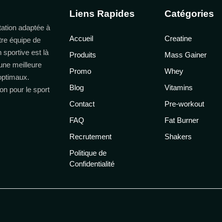
Liens Rapides
Catégories
ation adaptée à
Accueil
Creatine
tre équipe de
n sportive est là
Produits
Mass Gainer
une meilleure
Promo
Whey
 optimaux.
Blog
Vitamins
on pour le sport
Contact
Pre-workout
FAQ
Fat Burner
Recrutement
Shakers
Politique de
Confidentialité