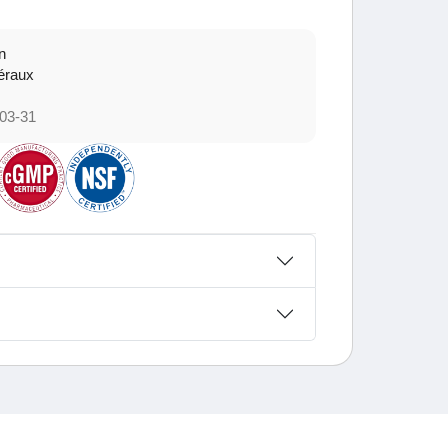
n
éraux
03-31