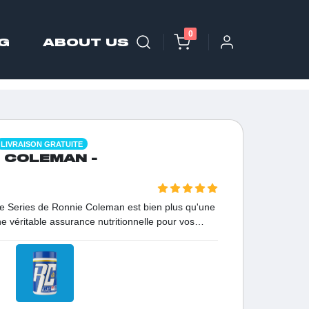
0
G
ABOUT US
LIVRAISON GRATUITE
E COLEMAN -
re Series de Ronnie Coleman est bien plus qu'une
ne véritable assurance nutritionnelle pour vos
e premier choix des sportifs exigeants pour combler
vitalité débordante. Sa formule de haute qualité
e pour des résultats rapides sur votre forme