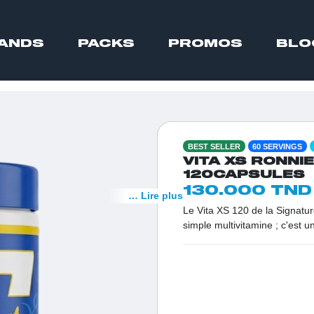
ANDS
PACKS
PROMOS
BLO
BEST SELLER
60 SERVINGS
VITA XS RONNI
120CAPSULES
130.000 TND
… Lire plus
Le Vita XS 120 de la Signatu
simple multivitamine ; c'est u
objectifs. En Tunisie, c'est l
les carences et garantir une 
assure une absorption optimal
physique et mentale.