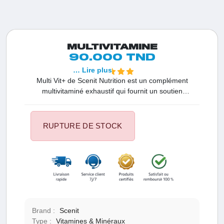
MULTIVITAMINE
90.000 TND
… Lire plus
Multi Vit+ de Scenit Nutrition est un complément
multivitaminé exhaustif qui fournit un soutien
nutritionnel essentiel pour une santé optimale. Grâce à
sa formule équilibrée et à sa combinaison d'ingrédients
minutieusement sélectionnés, Multi Vit+ est
RUPTURE DE STOCK
spécialement conçu pour répondre de manière
pratique et efficace aux besoins quotidiens en
vitamines et minéraux. Que vous cherchiez à renforcer
votre système immunitaire, à accroître votre énergie, à
fortifier vos os ou à favoriser votre bien-être
émotionnel, Multi Vit+ peut constituer un complément
précieux à intégrer à votre routine quotidienne. Multi
Vit+ 120 Caps offre une solution abordable et complète
Brand :
Scenit
en matière de multivitamines, idéale pour ceux qui
Type :
Vitamines & Minéraux