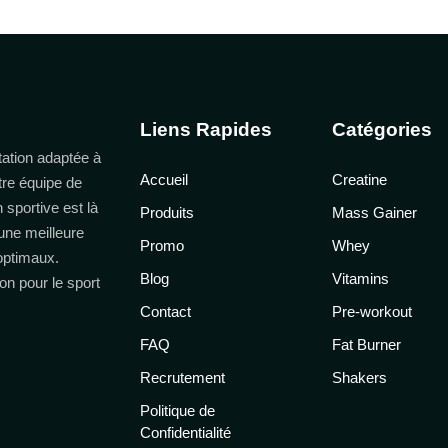
Liens Rapides
Catégories
ation adaptée à
Accueil
Creatine
tre équipe de
n sportive est là
Produits
Mass Gainer
une meilleure
Promo
Whey
 optimaux.
Blog
Vitamins
on pour le sport
Contact
Pre-workout
FAQ
Fat Burner
Recrutement
Shakers
Politique de
Confidentialité