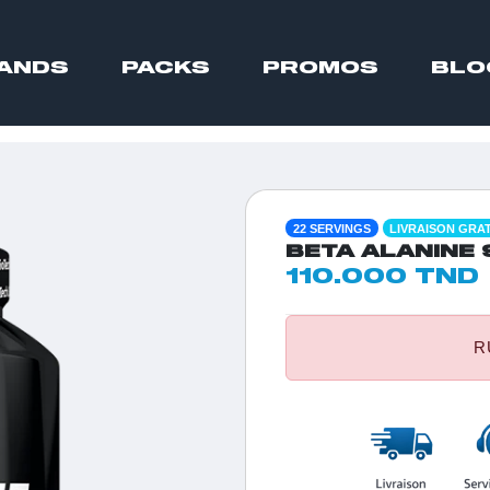
ANDS
PACKS
PROMOS
BLO
22 SERVINGS
LIVRAISON GRA
BETA ALANINE
110.000 TND
R