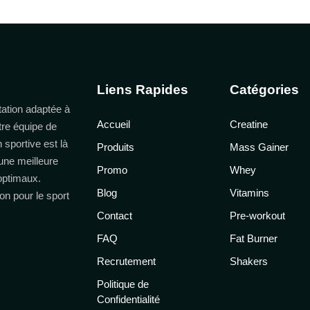
Liens Rapides
Catégories
ation adaptée à
Accueil
Creatine
tre équipe de
n sportive est là
Produits
Mass Gainer
une meilleure
Promo
Whey
 optimaux.
Blog
Vitamins
on pour le sport
Contact
Pre-workout
FAQ
Fat Burner
Recrutement
Shakers
Politique de
Confidentialité