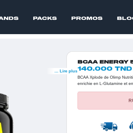
ANDS
PACKS
PROMOS
BLO
BCAA ENERGY 
140.000 TND
… Lire plus
BCAA Xplode de Olimp Nutriti
enrichie en L-Glutamine et en
optimale et une assimilation 
R