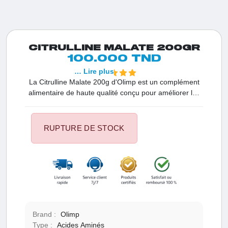
CITRULLINE MALATE 200GR
100.000 TND
… Lire plus
La Citrulline Malate 200g d'Olimp est un complément
alimentaire de haute qualité conçu pour améliorer les
performances sportives. Formulée avec de la citrulline
malate pure, cette poudre offre des avantages tels
qu'une augmentation de la production d'oxyde nitrique
RUPTURE DE STOCK
pour une meilleure circulation sanguine, une
amélioration de l'endurance musculaire et une
réduction de la fatigue pendant l'exercice. Boostez vos
séances d'entraînement avec la Citrulline Malate
d'Olimp pour des performances optimales.
Brand :
Olimp
Type :
Acides Aminés