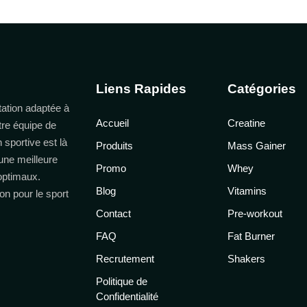
Liens Rapides
Catégories
ation adaptée à
Accueil
Creatine
tre équipe de
n sportive est là
Produits
Mass Gainer
une meilleure
Promo
Whey
 optimaux.
Blog
Vitamins
on pour le sport
Contact
Pre-workout
FAQ
Fat Burner
Recrutement
Shakers
Politique de
Confidentialité