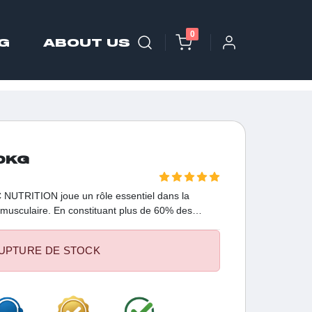
0
G
ABOUT US
0KG
UTRITION joue un rôle essentiel dans la
 musculaire. En constituant plus de 60% des
les muscles, elle demeure l'acide aminé le plus
UPTURE DE STOCK