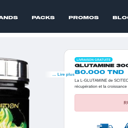
ANDS
PACKS
PROMOS
BLO
LIVRAISON GRATUITE
GLUTAMINE 30
80.000 TND
… Lire plus
La L-GLUTAMINE de SCITEC N
récupération et la croissance
acides aminés présents dans 
abondant dans l'organisme.
R