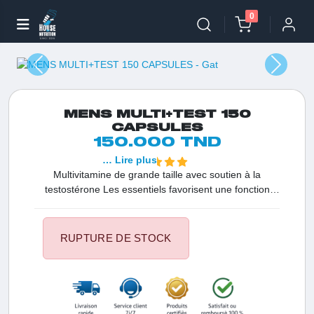
0
MENS MULTI+TEST 150
CAPSULES
150.000 TND
… Lire plus
Multivitamine de grande taille avec soutien à la
testostérone Les essentiels favorisent une fonction
immunitaire saine Soutien nutritionnel complet pour les
athlètes GAT Authentic - Satisfaction garantie Conçu
pour les hommes actifs Complément alimentaire
RUPTURE DE STOCK
Performance ultime La vitamine stimule la testostérone
améliore l'immunité Augmente l'énergie