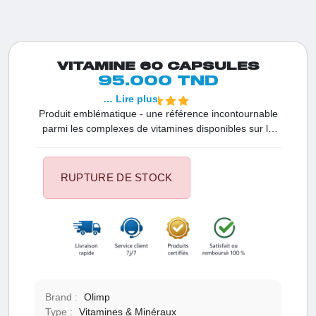
VITAMINE 60 CAPSULES
95.000 TND
… Lire plus
Produit emblématique - une référence incontournable
parmi les complexes de vitamines disponibles sur le
marché ! Concentrations élevées de micronutriments
essentiels pour les athlètes Moyen pratique pour
enrichir votre alimentation au quotidien
RUPTURE DE STOCK
Brand :
Olimp
Type :
Vitamines & Minéraux