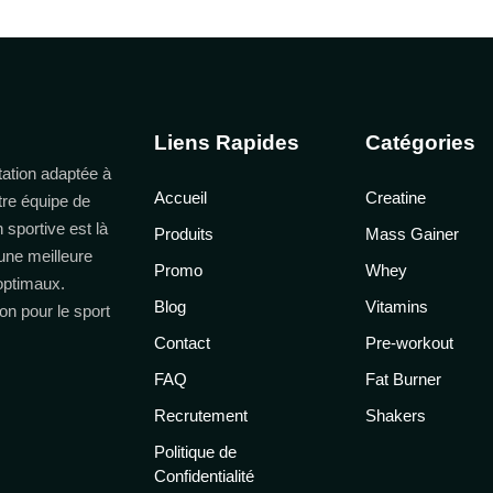
Liens Rapides
Catégories
ation adaptée à
Accueil
Creatine
tre équipe de
n sportive est là
Produits
Mass Gainer
une meilleure
Promo
Whey
 optimaux.
Blog
Vitamins
on pour le sport
Contact
Pre-workout
FAQ
Fat Burner
Recrutement
Shakers
Politique de
Confidentialité