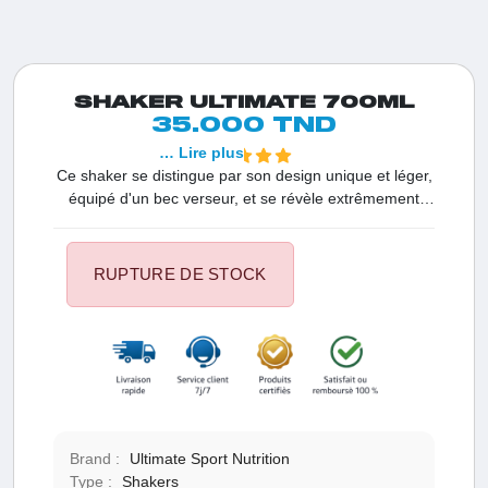
SHAKER ULTIMATE 700ML
35.000 TND
… Lire plus
Ce shaker se distingue par son design unique et léger,
équipé d'un bec verseur, et se révèle extrêmement
pratique à transporter. Il a été spécialement élaboré
pour permettre une dissolution rapide de boissons en
poudre.
RUPTURE DE STOCK
Brand :
Ultimate Sport Nutrition
Type :
Shakers